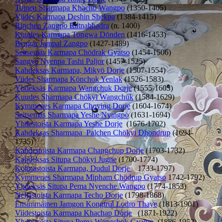
Toinen Sharmapa Khachö Wangpo
(1350-1405)
Viides Karmapa Deshin Shekpa
(1384-1415)
Rinchen Zangpo Ratnabhadra
(n. 1400)
Kuudes Karmapa Tongwa Dönden
(1416-1453)
Bengar Jampal Zangpo
(1427-1489)
Seitsemäs Karmapa Chödrak Gyatso
(1454-1506)
Sangye Nyenpa Tashi Paljor
(1457-1525)
Kahdeksas Karmapa, Mikyö Dorje
(1507-1554)
Viides Sharmapa Könchok Yenlak
(1526-1583)
Yhdeksäs Karmapa Wangchuk Dorje
(1555-1603)
Kuudes Sharmapa Chökyi Wangchuk
(1584-1629)
Kymmenes Karmapa Choying Dorje
(1604-1674)
Seitsemäs Sharmapa Yeshe Nyingpo
(1631-1694)
Yhdestoista Karmapa Yeshe Dorje
(1676-1702)
Kahdeksas Sharmapa Palchen Chökyi Dhondrup
(1694-
1735)
Kahdestoista Karmapa Changchup Dorje
(1703-1732)
Kahdeksas Situpa Chökyi Jugne
(1700-1774)
Kolmastoista Karmapa, Dudul Dorje
1733-1797)
Kymmenes Sharmapa Mipham Chödrup Gyatso
1742-1792)
Yhdeksäs Situpa Pema Nyenche Wangpo
(1774-1853)
Neljästoista Karmapa Techo Dorje
(1798-1868)
Ensimmäinen Jamgon Kongtrul Lodro Thaye
(1813-1901)
Viidestoista Karmapa Khachap Dorje
(1871-1922)
Yhdestoista Situpa Pema Wangchok Gyalpo
(1886-1952)