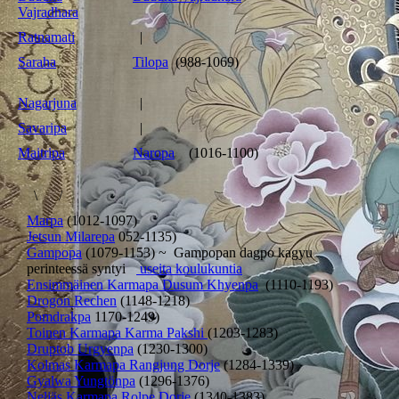
Vajradhara
Ratnamati
|
Saraha
Tilopa
(988-1069)
Nagarjuna
|
Savaripa
|
Maitripa
Naropa
(1016-1100)
\ /
Marpa
(1012-1097)
Jetsun Milarepa
052-1135)
Gampopa
(1079-1153) ~ Gampopan dagpo kagyu
perinteessä syntyi
useita koulukuntia
Ensimmäinen Karmapa Dusum Khyenpa
(1110-1193)
Drogon Rechen
(1148-1218)
Pomdrakpa
1170-1249)
Toinen Karmapa Karma Pakshi
(1203-1283)
Druptob Urgyenpa
(1230-1300)
Kolmas Karmapa Rangjung Dorje
(1284-1339)
Gyalwa Yungtönpa
(1296-1376)
Neljäs Karmapa Rolpe Dorje
(1340-1383)