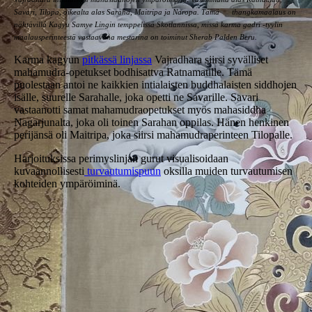
Savari, Tilopa, oikealta alas Saraha, Maitripa ja Naropa. Tämä thangkamaalaus on
nähtävillä Kagyu Samye Lingin temppelissä Skotlannissa, missä karma gadri -tyylin
maalausperinteestä vastaavana mestarina on toiminut Sherab Palden Beru.
Karma kagyun
pitkässä linjassa
Vajradhara siirsi syvälliset
mahamudra-opetukset bodhisattva Ratnamatille. Tämä
puolestaan antoi ne kaikkien intialaisten buddhalaisten siddhojen
isälle, suurelle Sarahalle, joka opetti ne Savarille. Savari
vastaanotti samat mahamudraopetukset myös mahasiddha
Nagarjunalta, joka oli toinen Sarahan oppilas. Hänen henkinen
perijänsä oli Maitripa, joka siirsi mahamudraperinteen Tilopalle.
Harjoituksissa perimyslinjan gurut visualisoidaan
kuvaannollisesti
turvautumispuun
oksilla muiden turvautumisen
kohteiden ympäröiminä.