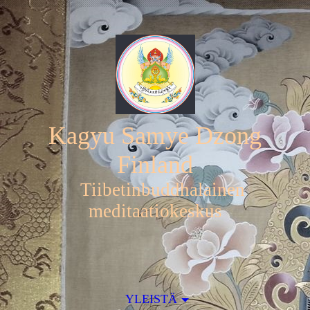
Kagyu Samye Dzong
Finland
Tiibetinbuddhalainen
meditaatiokeskus
YLEISTÄ