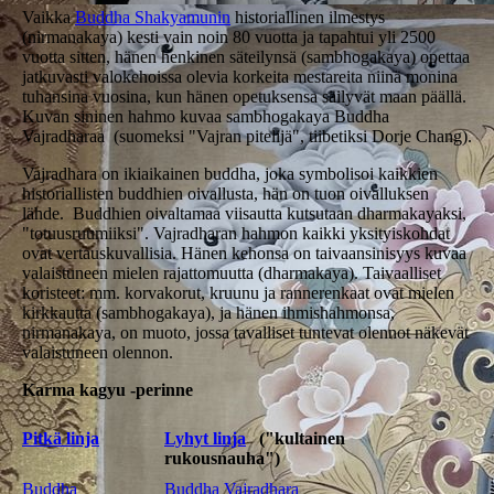
Vaikka
Buddha Shakyamunin
historiallinen ilmestys
(nirmanakaya) kesti vain noin 80 vuotta ja tapahtui yli 2500
vuotta sitten, hänen henkinen säteilynsä (sambhogakaya) opettaa
jatkuvasti valokehoissa olevia korkeita mestareita niinä monina
tuhansina vuosina, kun hänen opetuksensa säilyvät maan päällä.
Kuvan sininen hahmo kuvaa sambhogakaya Buddha
Vajradharaa (suomeksi "Vajran pitelijä", tiibetiksi Dorje Chang).
Vajradhara on ikiaikainen buddha, joka symbolisoi kaikkien
historiallisten buddhien oivallusta, hän on tuon oivalluksen
lähde. Buddhien oivaltamaa viisautta kutsutaan dharmakayaksi,
"totuusruumiiksi". Vajradharan hahmon kaikki yksityiskohdat
ovat vertauskuvallisia. Hänen kehonsa on taivaansinisyys kuvaa
valaistuneen mielen rajattomuutta (dharmakaya). Taivaalliset
koristeet: mm. korvakorut, kruunu ja rannerenkaat ovat mielen
kirkkautta (sambhogakaya), ja hänen ihmishahmonsa,
nirmanakaya, on muoto, jossa tavalliset tuntevat olennot näkevät
valaistuneen olennon.
Karma kagyu -perinne
Pitkä linja
Lyhyt linja
("kultainen
rukousnauha")
Buddha
Buddha Vajradhara