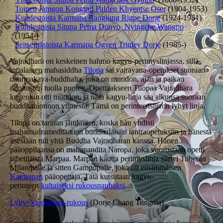
Toinen Jamgon Kongtrul Palden Khyentse Öser
(1904-1953)
Kuudestoista Karmapa Rangjung Rigpe Dorje
(1924-1981)
Kahdestoista Situpa Pema Donyo Nyingche Wangpo
(1954-)
Seitsemästoista Karmapa Ogyen Trinley Dorje
(1985-)
Vajradhara on keskeinen hahmo kagyu-perimyslinjassa, sillä
intialainen mahasiddha
Tilopa
sai vajrayana-opetukset suoraan
dharmakaya-buddhalta, joka on muodon, ajan ja paikan
rajoitusten tuolla puolen. Opettaakseen Tilopaa Vajradhara
kuitenkin otti muodon, ja näin kagyu-linja saa alkunsa suoraan
buddhaluonnon ytimestä. Tämä on perinteensiirron lyhyt linja.
Tilopa on tarinan jättiläinen, koska hän yhdisti
mahamudrameditaation buddhalaisiin tantraopetuksiin ja hänestä
itsestään tuli yhtä Buddha Vajradharan kanssa. Hänen
pääoppilaansa on mahapandita Naropa, joka vuorostaan opetti
tiibetiläistä Marpaa. Marpan kautta perimyslinja siirtyi Tiibetiin
Milarepalle ja sitten Gampopalle, joka oli ensimmäisen
Karmapan
pääopettaja. Tätä kutsutaan kagyu-
perinteen
kultaiseksi rukousnauhaksi
.
Lyhyt Vajradhara-rukous
(Dorje Chang Tungma)
Vajradhara intialaisten mahasiddhojen ympäröimänä:
v
asemmalta alas Ratnamati,